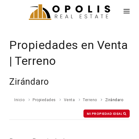
INICIO
NOTICIAS
Propiedades en Venta
PROPIEDADES
| Terreno
AGENTES
CONÓCENOS
Zirándaro
CONTACTO
Inicio
Propiedades
Venta
Terreno
Zirándaro
ENGLISH
MI PROPIEDAD IDEAL