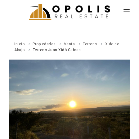
INICIO
NOTICIAS
Inicio
Propiedades
Venta
Terreno
Xido de
PROPIEDADES
Abajo
Terreno Juan Xidó-Cabras
AGENTES
CONÓCENOS
CONTACTO
ENGLISH